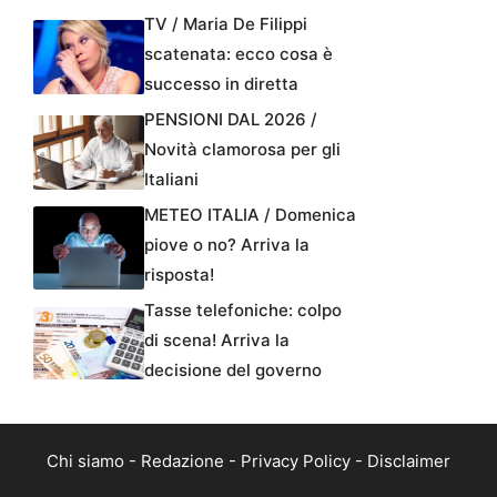
TV / Maria De Filippi
scatenata: ecco cosa è
successo in diretta
PENSIONI DAL 2026 /
Novità clamorosa per gli
Italiani
METEO ITALIA / Domenica
piove o no? Arriva la
risposta!
Tasse telefoniche: colpo
di scena! Arriva la
decisione del governo
Chi siamo
-
Redazione
-
Privacy Policy
-
Disclaimer