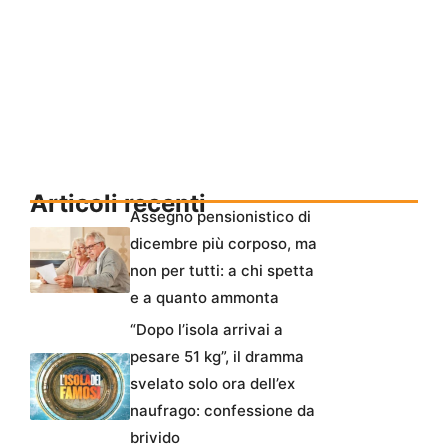
Articoli recenti
Assegno pensionistico di
dicembre più corposo, ma
non per tutti: a chi spetta
e a quanto ammonta
“Dopo l’isola arrivai a
pesare 51 kg”, il dramma
svelato solo ora dell’ex
naufrago: confessione da
brivido