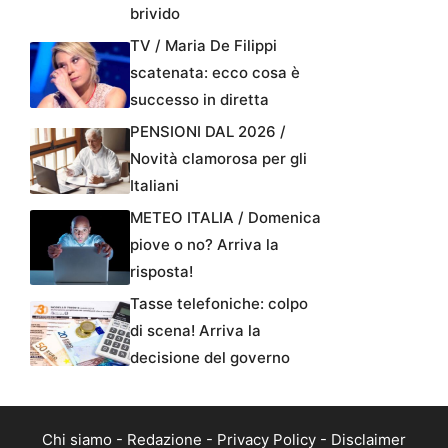
brivido
TV / Maria De Filippi
scatenata: ecco cosa è
successo in diretta
PENSIONI DAL 2026 /
Novità clamorosa per gli
Italiani
METEO ITALIA / Domenica
piove o no? Arriva la
risposta!
Tasse telefoniche: colpo
di scena! Arriva la
decisione del governo
Chi siamo
-
Redazione
-
Privacy Policy
-
Disclaimer